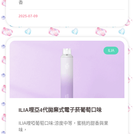
香
2025-07-09
ILIA
ILIA哩亞4代拋棄式電子菸葡萄口味
ILIA哩啞葡萄口味:涼度中等，蜜桃的甜香與果
味，