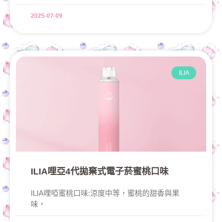
2025-07-09
ILIA
ILIA哩亞4代拋棄式電子菸蜜桃口味
ILIA哩啞蜜桃口味:涼度中等，蜜桃的甜香與果
味，