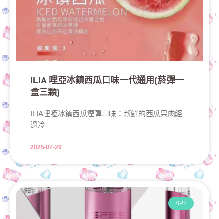
ILIA 哩亞冰鎮西瓜口味一代通用(菸彈一
盒三顆)
ILIA哩啞冰鎮西瓜煙彈口味：新鮮的西瓜果肉經
過冷
2025-07-29
SP2