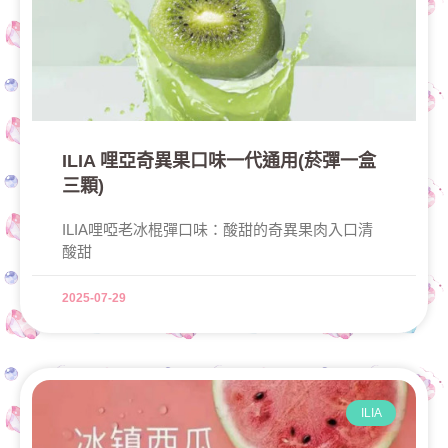
ILIA 哩亞奇異果口味一代通用(菸彈一盒
三顆)
ILIA哩啞老冰棍彈口味：酸甜的奇異果肉入口清
酸甜
2025-07-29
ILIA