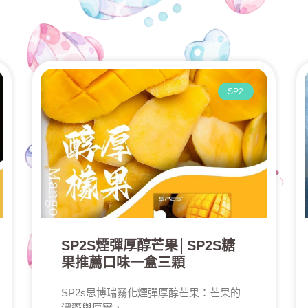
SP2
SP2S煙彈厚醇芒果│SP2S糖
果推薦口味一盒三顆
SP2s思博瑞霧化煙彈厚醇芒果：芒果的
濃鬱與厚實，