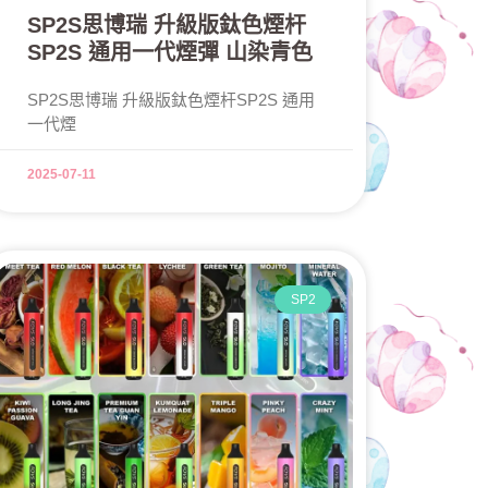
SP2S思博瑞 升級版鈦色煙杆
SP2S 通用一代煙彈 山染青色
SP2S思博瑞 升級版鈦色煙杆SP2S 通用
一代煙
2025-07-11
SP2