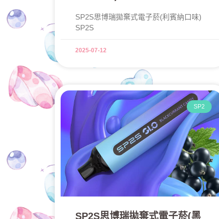
SP2S思博瑞拋棄式電子菸(利賓納口味)
SP2S
2025-07-12
SP2
SP2S思博瑞拋棄式電子菸(黑