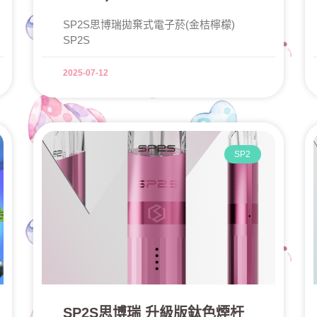
SP2S思博瑞拋棄式電子菸(金桔檸檬)
SP2S
2025-07-12
SP2
SP2S思博瑞 升級版鈦色煙杆