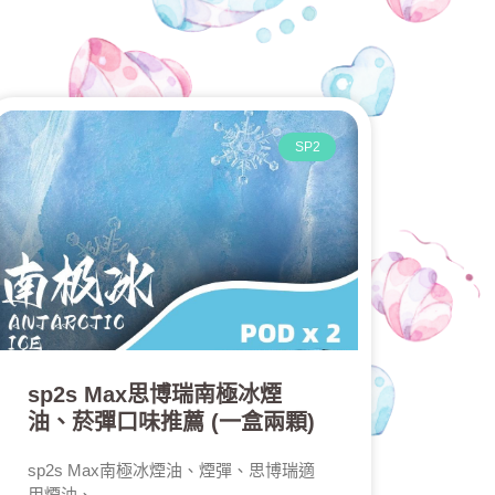
SP2
sp2s Max思博瑞南極冰煙
油、菸彈口味推薦 (一盒兩顆)
sp2s Max南極冰煙油、煙彈、思博瑞適
用煙油、