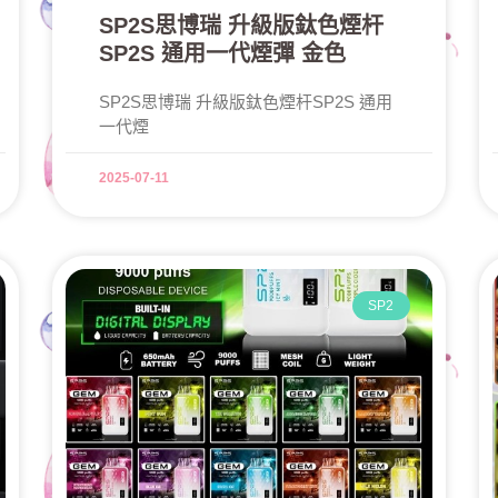
SP2S思博瑞 升級版鈦色煙杆
SP2S 通用一代煙彈 金色
SP2S思博瑞 升級版鈦色煙杆SP2S 通用
一代煙
2025-07-11
SP2