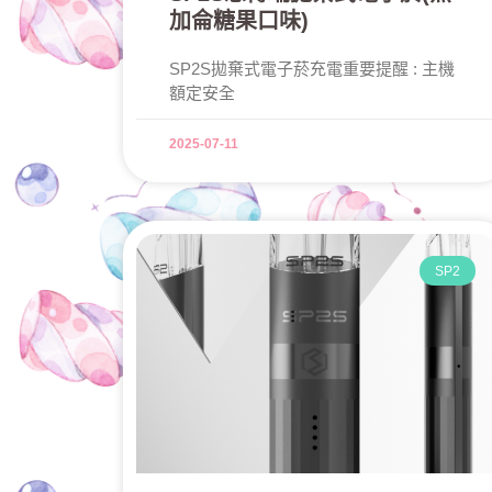
加侖糖果口味)
SP2S拋棄式電子菸充電重要提醒 : 主機
額定安全
2025-07-11
SP2