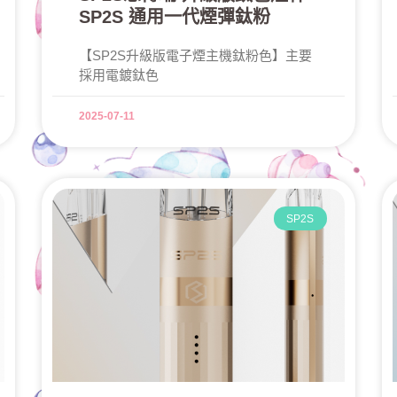
SP2S 通用一代煙彈鈦粉
【SP2S升級版電子煙主機鈦粉色】主要
採用電鍍鈦色
2025-07-11
SP2S