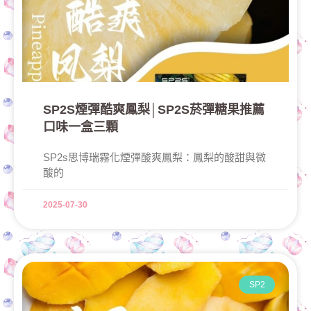
SP2S煙彈酷爽鳳梨│SP2S菸彈糖果推薦
口味一盒三顆
SP2s思博瑞霧化煙彈酸爽鳳梨：鳳梨的酸甜與微
酸的
2025-07-30
SP2