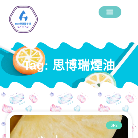
Tag: 思博瑞煙油
SP2