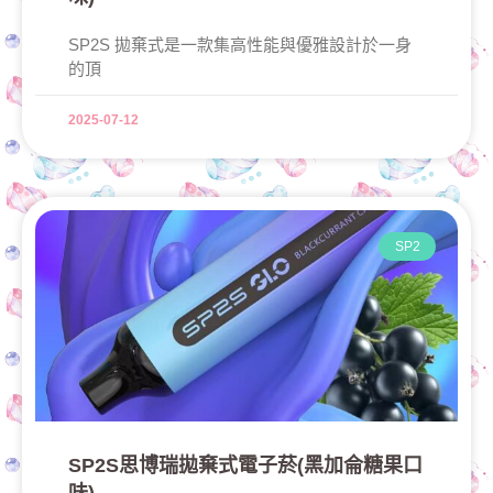
SP2S 拋棄式是一款集高性能與優雅設計於一身
的頂
2025-07-12
SP2
SP2S思博瑞拋棄式電子菸(黑加侖糖果口
味)