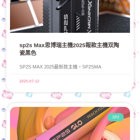
sp2s Max思博瑞主機2025報款主機双陶
瓷黑色
SP2S MAX 2025最新款主機，SP2SMA
2025-07-12
SP2