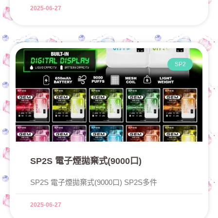
2025-06-27
SP2
SP2S 電子煙拋棄式(9000口)
SP2S 電子煙拋棄式(9000口) SP2S多件
2025-06-27