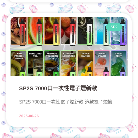
SP2
SP2S 7000口一次性電子煙新款
SP2S 7000口一次性電子煙新款 這款電子煙擁
2025-06-26