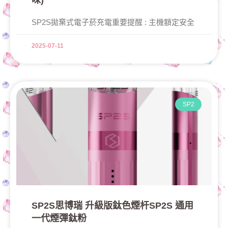
SP2S拋棄式電子菸充電重要提醒 : 主機額定安全
2025-07-11
SP2
SP2S思博瑞 升級版鈦色煙杆SP2S 通用
一代煙彈鈦粉