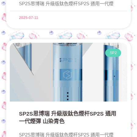
SP2S思博瑞 升級版鈦色煙杆SP2S 通用一代煙
2025-07-11
SP2
SP2S思博瑞 升級版鈦色煙杆SP2S 通用
一代煙彈 山染青色
SP2S思博瑞 升級版鈦色煙杆SP2S 通用一代煙