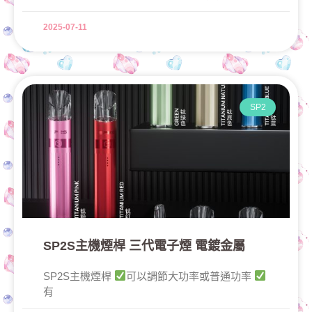
2025-07-11
SP2
SP2S主機煙桿 三代電子煙 電鍍金屬
SP2S主機煙桿
可以調節大功率或普通功率
有