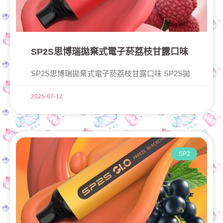
SP2S思博瑞拋棄式電子菸荔枝甘露口味
SP2S思博瑞拋棄式電子菸荔枝甘露口味 SP2S拋
2025-07-12
SP2