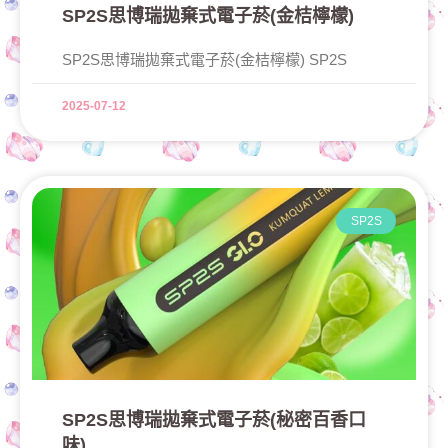
SP2S思博瑞拋棄式電子菸(金桔檸檬)
SP2S思博瑞拋棄式電子菸(金桔檸檬) SP2S
2025-07-12
SP2S
SP2S思博瑞拋棄式電子菸(秘密百香口
味)