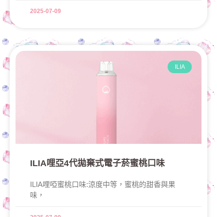
2025-07-09
ILIA
ILIA哩亞4代拋棄式電子菸蜜桃口味
ILIA哩啞蜜桃口味:涼度中等，蜜桃的甜香與果
味，