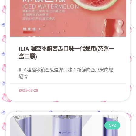
ILIA 哩亞冰鎮西瓜口味一代通用(菸彈一
盒三顆)
ILIA哩啞冰鎮西瓜煙彈口味：新鮮的西瓜果肉經
過冷
2025-07-29
SP2