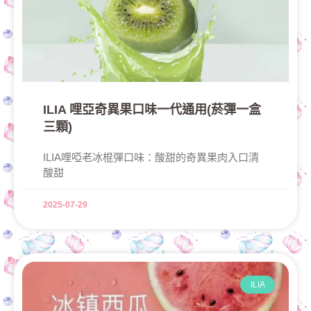
ILIA 哩亞奇異果口味一代通用(菸彈一盒
三顆)
ILIA哩啞老冰棍彈口味：酸甜的奇異果肉入口清
酸甜
2025-07-29
ILIA