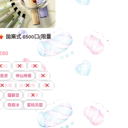
拋棄式 6500口(限量
)
280
西瓜
蘋果
甜橙
翡翠
神仙檸檬
芭樂
口香糖
桂花綠茶
西瓜
鐵觀音
百香果
南極冰
蜜桃烏龍
擇規格