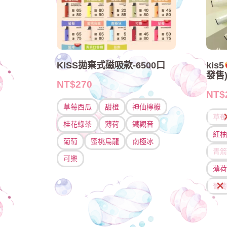
KISS拋棄式磁吸款-6500口
kis5
發售
NT$
270
NT$
草莓西瓜
甜橙
神仙檸檬
草莓
桂花綠茶
薄荷
鐵觀音
紅柚
葡萄
蜜桃烏龍
南極冰
青箭
可樂
薄荷
選擇規格
葡萄
選