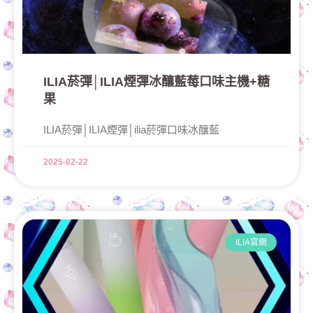
ILIA菸彈│ILIA煙彈冰釀藍莓口味主機+糖
果
ILIA菸彈│ILIA煙彈│ilia菸彈口味冰釀藍
2025-02-22
ILIA官網