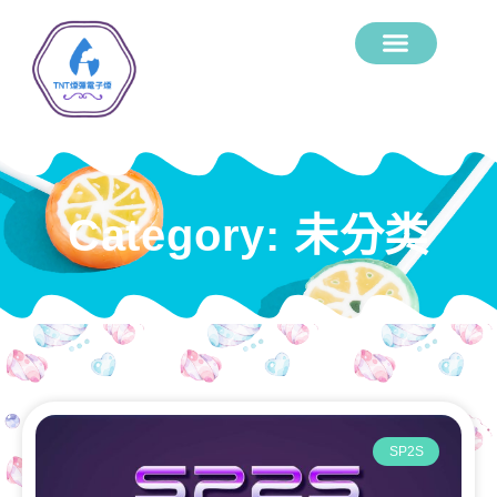
Category: 未分类
SP2S