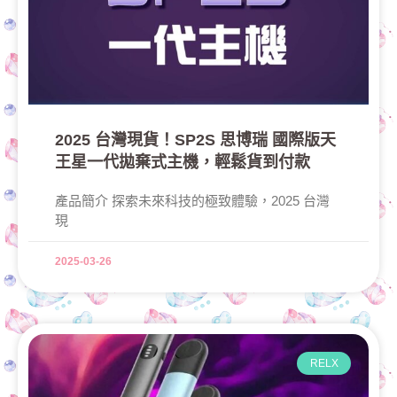
2025 台灣現貨！SP2S 思博瑞 國際版天
王星一代拋棄式主機，輕鬆貨到付款
產品簡介 探索未來科技的極致體驗，2025 台灣
現
2025-03-26
RELX