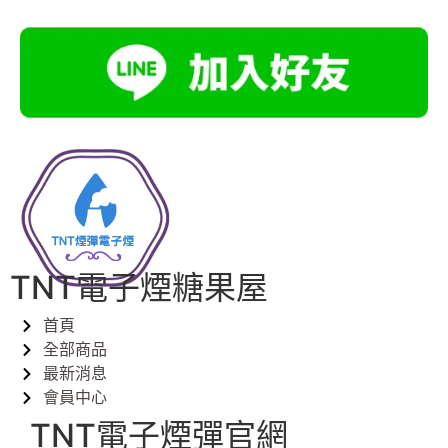
TNT電子煙糖果屋
首頁
全部商品
最新消息
會員中心
TNT電子煙彈官網