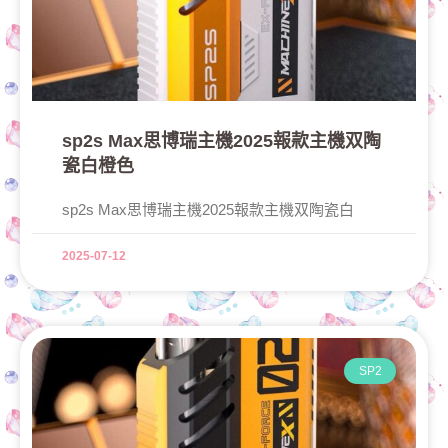
sp2s Max思博瑞主機2025報款主機双陶
瓷白橙色
sp2s Max思博瑞主機2025報款主機双陶瓷白
2025-07-12
SP2