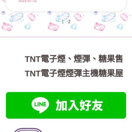
2025-07-11
1
2
TNT電子煙
、
煙彈、糖果售
TNT電子煙煙彈主機糖果屋