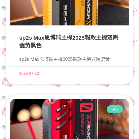
sp2s Max思博瑞主機2025報款主機双陶
瓷黃黑色
sp2s Max思博瑞主機2025報款主機双陶瓷黃
2025-07-12
SP2