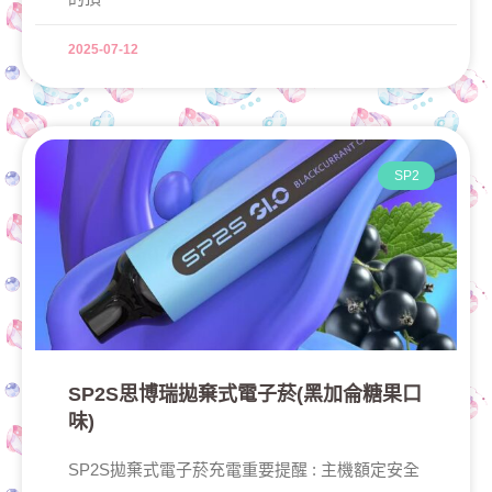
2025-07-12
SP2
SP2S思博瑞拋棄式電子菸(黑加侖糖果口
味)
SP2S拋棄式電子菸充電重要提醒 : 主機額定安全