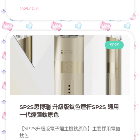
2025-07-11
SP2S
SP2S思博瑞 升級版鈦色煙杆SP2S 通用
一代煙彈鈦原色
【SP2S升級版電子煙主機鈦原色】主要採用電鍍
鈦色