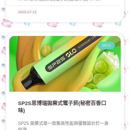
2025-07-12
SP2S
SP2S思博瑞拋棄式電子菸(秘密百香口
味)
SP2S 拋棄式是一款集高性能與優雅設計於一身
的頂