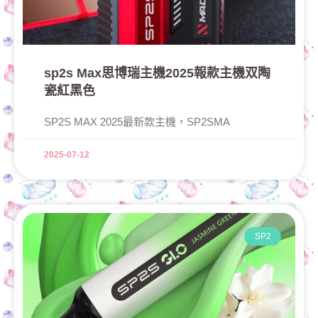
sp2s Max思博瑞主機2025報款主機双陶
瓷紅黑色
SP2S MAX 2025最新款主機，SP2SMA
2025-07-12
SP2