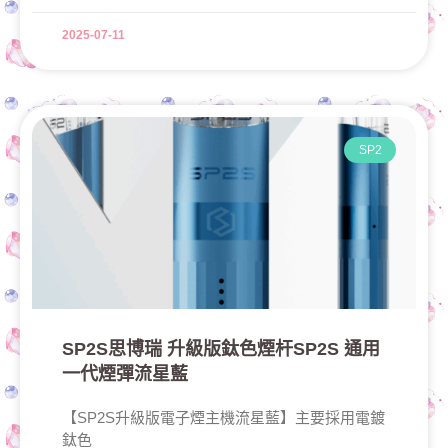
2025-07-11
SP2
SP2S思博瑞 升級版鈦色煙杆SP2S 通用
一代煙彈流星藍
【SP2S升級版電子煙主機流星藍】主要採用電鍍
鈦色