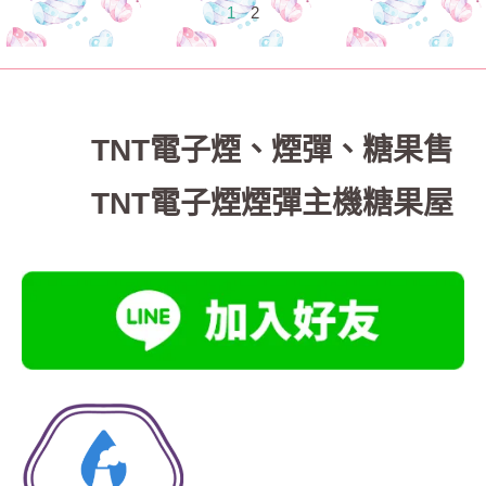
1
2
TNT電子煙
、
煙彈、糖果售
TNT電子煙煙彈主機糖果屋