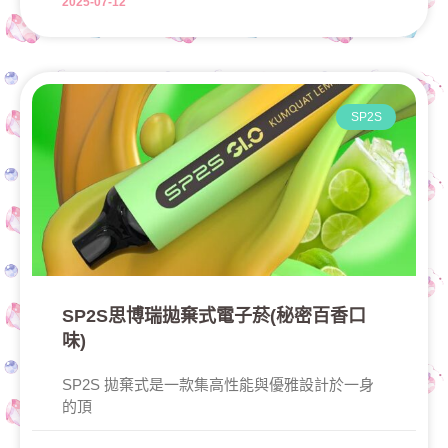
2025-07-12
SP2S
SP2S思博瑞拋棄式電子菸(秘密百香口
味)
SP2S 拋棄式是一款集高性能與優雅設計於一身
的頂