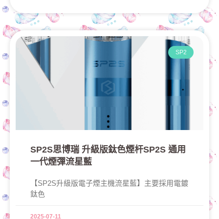
SP2
SP2S思博瑞 升級版鈦色煙杆SP2S 通用
一代煙彈流星藍
【SP2S升級版電子煙主機流星藍】主要採用電鍍
鈦色
2025-07-11