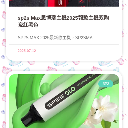
sp2s Max思博瑞主機2025報款主機双陶
瓷紅黑色
SP2S MAX 2025最新款主機，SP2SMA
2025-07-12
SP2