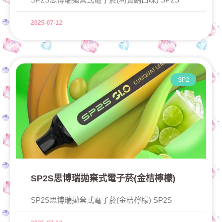
2025-07-12
SP2
SP2S思博瑞拋棄式電子菸(金桔檸檬)
SP2S思博瑞拋棄式電子菸(金桔檸檬) SP2S