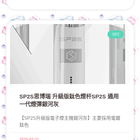
SP2
SP2S思博瑞 升級版鈦色煙杆SP2S 通用
一代煙彈銀河灰
【SP2S升級版電子煙主機銀河灰】主要採用電鍍
鈦色
2025-07-11