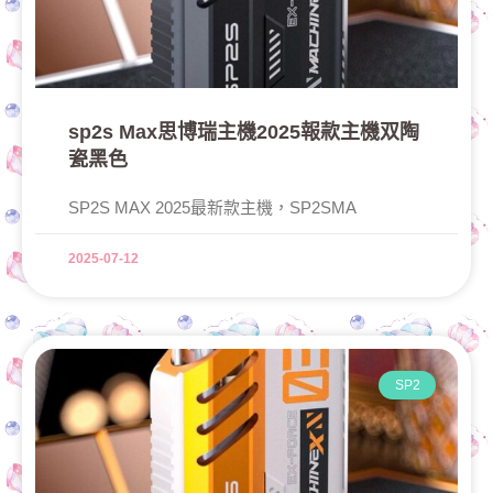
sp2s Max思博瑞主機2025報款主機双陶
瓷黑色
SP2S MAX 2025最新款主機，SP2SMA
2025-07-12
SP2