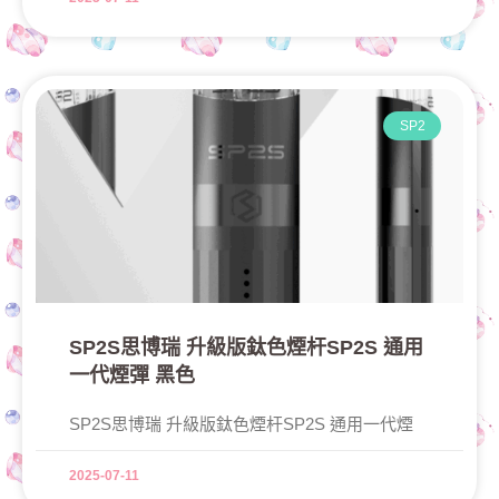
SP2
SP2S思博瑞 升級版鈦色煙杆SP2S 通用
一代煙彈 黑色
SP2S思博瑞 升級版鈦色煙杆SP2S 通用一代煙
2025-07-11