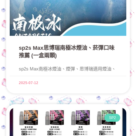
sp2s Max思博瑞南極冰煙油、菸彈口味
推薦 (一盒兩顆)
sp2s Max南極冰煙油、煙彈、思博瑞適用煙油、
2025-07-12
SP2