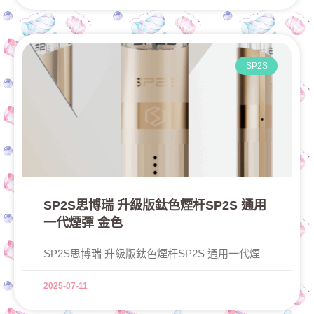
SP2S
SP2S思博瑞 升級版鈦色煙杆SP2S 通用
一代煙彈 金色
SP2S思博瑞 升級版鈦色煙杆SP2S 通用一代煙
2025-07-11