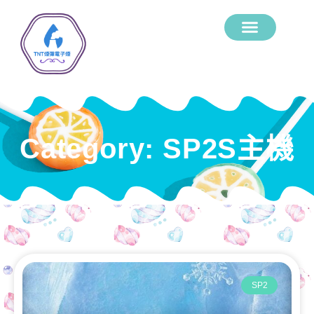
Category: SP2S主機
SP2