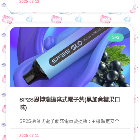
2025-07-12
SP2
SP2S思博瑞拋棄式電子菸(黑加侖糖果口
味)
SP2S拋棄式電子菸充電重要提醒 : 主機額定安全
2025-07-11