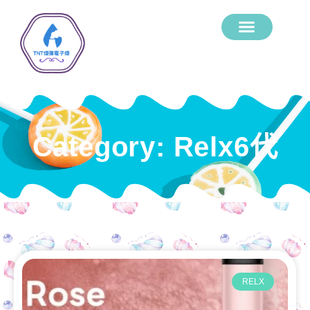
Category: Relx6代
RELX