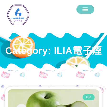
Category: ILIA電子煙
ILIA