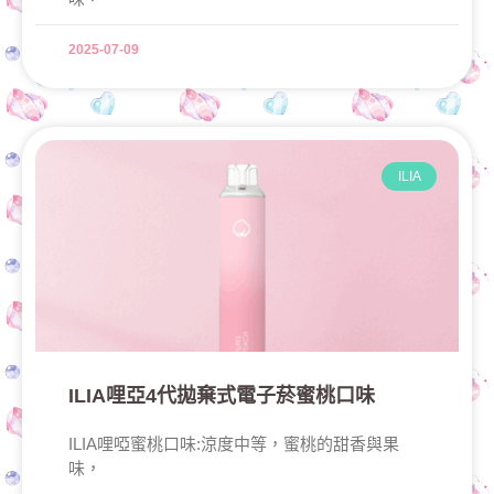
2025-07-09
ILIA
ILIA哩亞4代拋棄式電子菸蜜桃口味
ILIA哩啞蜜桃口味:涼度中等，蜜桃的甜香與果
味，