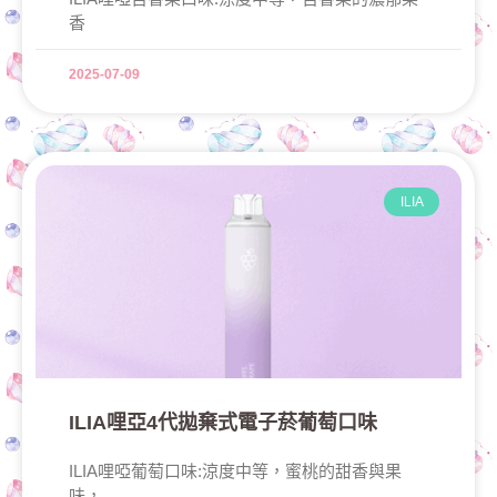
香
2025-07-09
ILIA
ILIA哩亞4代拋棄式電子菸葡萄口味
ILIA哩啞葡萄口味:涼度中等，蜜桃的甜香與果
味，