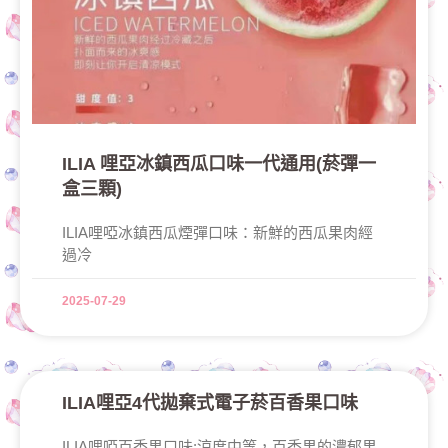
ILIA 哩亞冰鎮西瓜口味一代通用(菸彈一
盒三顆)
ILIA哩啞冰鎮西瓜煙彈口味：新鮮的西瓜果肉經
過冷
2025-07-29
ILIA哩亞4代拋棄式電子菸百香果口味
ILIA哩啞百香果口味:涼度中等，百香果的濃郁果