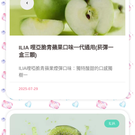
ILIA 哩亞脆青蘋果口味一代通用(菸彈一
盒三顆)
ILIA哩啞脆青蘋果煙彈口味：獨特酸甜的口感獨
樹一
2025-07-29
ILIA