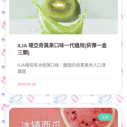
ILIA 哩亞奇異果口味一代通用(菸彈一盒
三顆)
ILIA哩啞老冰棍彈口味：酸甜的奇異果肉入口清
酸甜
2025-07-29
ILIA