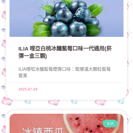
ILIA 哩亞白桃冰釀藍莓口味一代通用(菸
彈一盒三顆)
ILIA哩啞冰釀藍莓煙彈口味：取爆滿大顆粒藍莓
漿果
2025-07-29
ILIA