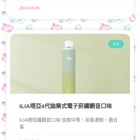
2025-07-09
ILIA
ILIA哩亞4代拋棄式電子菸鐵觀音口味
ILIA哩啞鐵觀音口味:涼度中等，茶香濃郁，適合
喜