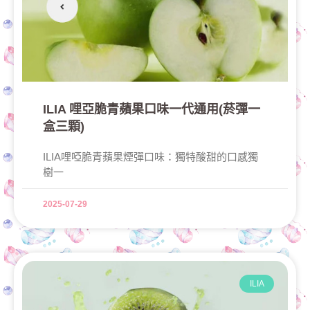
ILIA 哩亞脆青蘋果口味一代通用(菸彈一
盒三顆)
ILIA哩啞脆青蘋果煙彈口味：獨特酸甜的口感獨
樹一
2025-07-29
ILIA