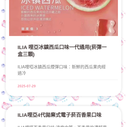
ILIA 哩亞冰鎮西瓜口味一代通用(菸彈一
盒三顆)
ILIA哩啞冰鎮西瓜煙彈口味：新鮮的西瓜果肉經
過冷
2025-07-29
ILIA哩亞4代拋棄式電子菸百香果口味