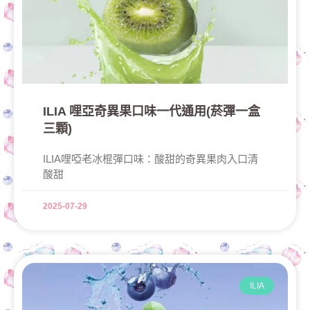
ILIA 哩亞奇異果口味一代通用(菸彈一盒
三顆)
ILIA哩啞老冰棍彈口味：酸甜的奇異果肉入口清
酸甜
2025-07-29
ILIA