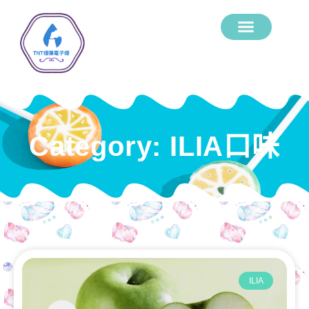
Category: ILIA口味
ILIA