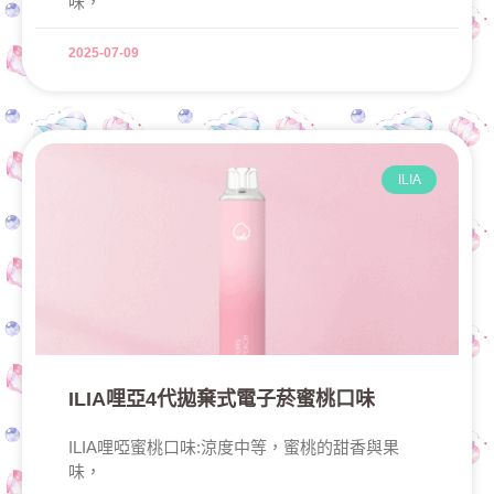
味，
2025-07-09
ILIA
ILIA哩亞4代拋棄式電子菸蜜桃口味
ILIA哩啞蜜桃口味:涼度中等，蜜桃的甜香與果
味，