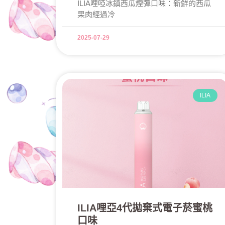
ILIA哩啞冰鎮西瓜煙彈口味：新鮮的西瓜
果肉經過冷
2025-07-29
ILIA
ILIA哩亞4代拋棄式電子菸蜜桃
口味