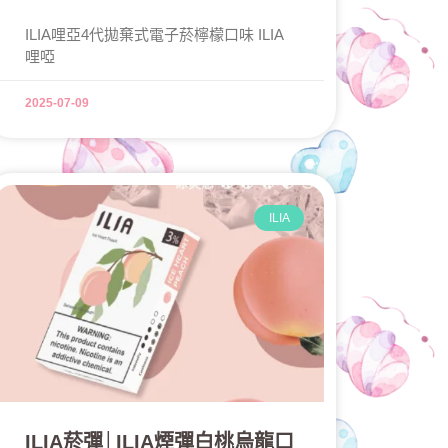
ILIA哩亞4代拋棄式電子菸檸檬口味 ILIA
哩啞
2025-07-09
ILIA
ILIA菸彈│ILIA煙彈白桃烏龍口