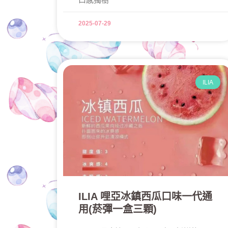
2025-07-29
ILIA
ILIA 哩亞冰鎮西瓜口味一代通
用(菸彈一盒三顆)