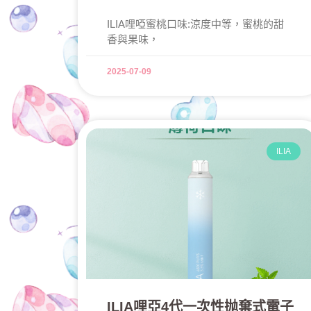
ILIA哩啞蜜桃口味:涼度中等，蜜桃的甜
香與果味，
2025-07-09
ILIA
ILIA哩亞4代一次性抛棄式電子