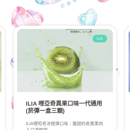
ILIA
ILIA 哩亞奇異果口味一代通用
(菸彈一盒三顆)
ILIA哩啞老冰棍彈口味：酸甜的奇異果肉
入口清酸甜