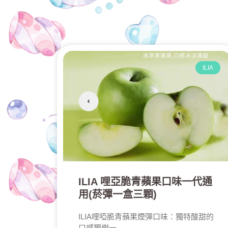
ILIA
ILIA 哩亞脆青蘋果口味一代通
用(菸彈一盒三顆)
ILIA哩啞脆青蘋果煙彈口味：獨特酸甜的
口感獨樹一