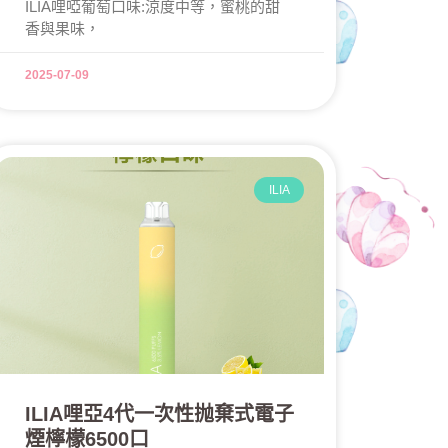
ILIA哩啞葡萄口味:涼度中等，蜜桃的甜
香與果味，
2025-07-09
ILIA
ILIA哩亞4代一次性抛棄式電子
煙檸檬6500口