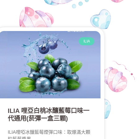
ILIA
ILIA 哩亞白桃冰釀藍莓口味一
代通用(菸彈一盒三顆)
ILIA哩啞冰釀藍莓煙彈口味：取爆滿大顆
粒藍莓漿果