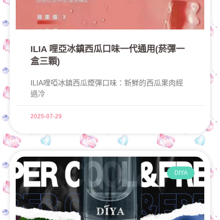
ILIA 哩亞冰鎮西瓜口味一代通用(菸彈一
盒三顆)
ILIA哩啞冰鎮西瓜煙彈口味：新鮮的西瓜果肉經
過冷
2025-07-29
DIYA