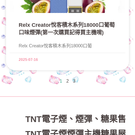
Relx Creator悅客積木系列18000口葡萄
口味煙彈(第一次購買記得買主機唷)
Relx Creator悅客積木系列18000口葡
2025-07-16
1
2
3
TNT電子煙
、
煙彈、糖果售
TNT電子煙煙彈主機糖果屋