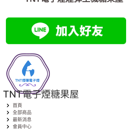
TNT電子煙糖果屋
首頁
全部商品
最新消息
會員中心