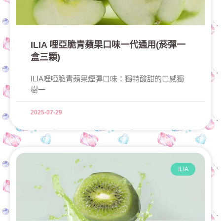
ILIA 哩亞脆青蘋果口味一代通用(菸彈一
盒三顆)
ILIA哩啞脆青蘋果煙彈口味：獨特酸甜的口感獨
樹一
2025-07-29
ILIA