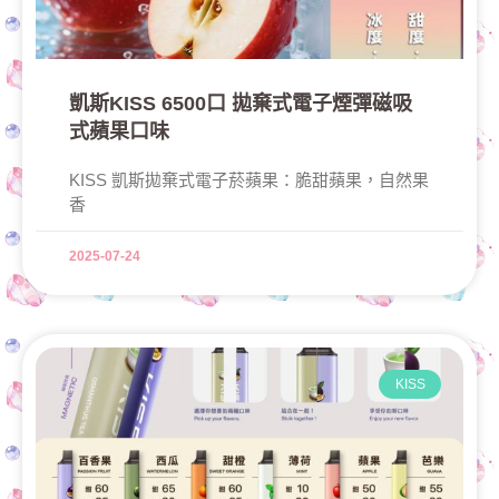
凱斯KISS 6500口 拋棄式電子煙彈磁吸
式蘋果口味
KISS 凱斯拋棄式電子菸蘋果：脆甜蘋果，自然果
香
2025-07-24
KISS