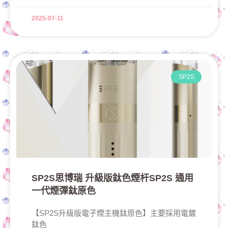
2025-07-11
SP2S
SP2S思博瑞 升級版鈦色煙杆SP2S 通用
一代煙彈鈦原色
【SP2S升級版電子煙主機鈦原色】主要採用電鍍
鈦色