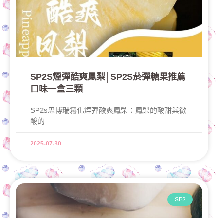
SP2S煙彈酷爽鳳梨│SP2S菸彈糖果推薦
口味一盒三顆
SP2s思博瑞霧化煙彈酸爽鳳梨：鳳梨的酸甜與微
酸的
2025-07-30
SP2