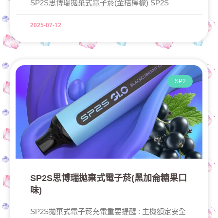
SP2S思博瑞拋棄式電子菸(金桔檸檬) SP2S
2025-07-12
SP2
SP2S思博瑞拋棄式電子菸(黑加侖糖果口
味)
SP2S拋棄式電子菸充電重要提醒 : 主機額定安全