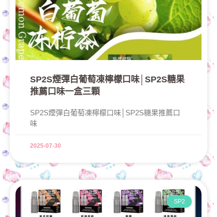
SP2S煙彈白葡萄凍檸檬口味│SP2S糖果
推薦口味一盒三顆
SP2S煙彈白葡萄凍檸檬口味│SP2S糖果推薦口
味
2025-07-30
SP2