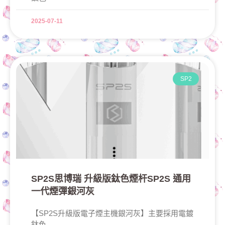
2025-07-11
SP2
SP2S思博瑞 升級版鈦色煙杆SP2S 通用
一代煙彈銀河灰
【SP2S升級版電子煙主機銀河灰】主要採用電鍍
鈦色