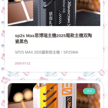
sp2s Max思博瑞主機2025報款主機双陶
瓷黑色
SP2S MAX 2025最新款主機，SP2SMA
2025-07-12
SP2