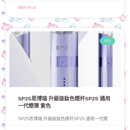
2025-07-11
SP2
SP2S思博瑞 升級版鈦色煙杆SP2S 通用
一代煙彈 紫色
SP2S思博瑞 升級版鈦色煙杆SP2S 通用一代煙