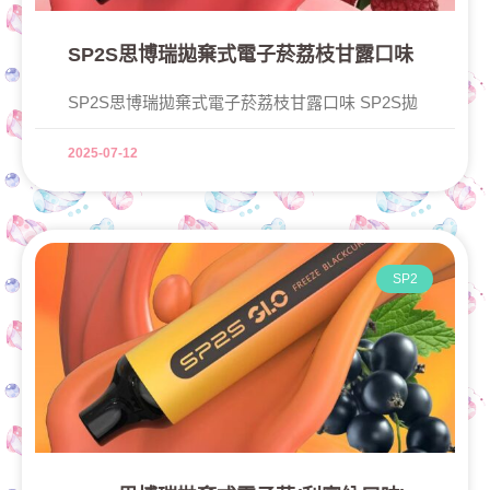
SP2S思博瑞拋棄式電子菸荔枝甘露口味
SP2S思博瑞拋棄式電子菸荔枝甘露口味 SP2S拋
2025-07-12
SP2