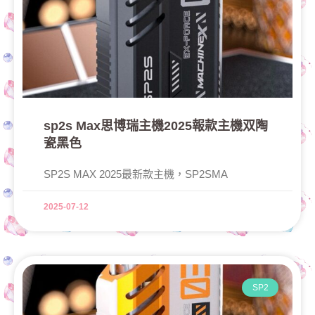
sp2s Max思博瑞主機2025報款主機双陶
瓷黑色
SP2S MAX 2025最新款主機，SP2SMA
2025-07-12
SP2