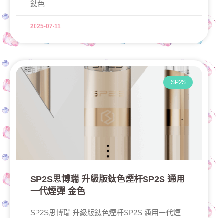
鈦色
2025-07-11
SP2S
SP2S思博瑞 升級版鈦色煙杆SP2S 通用
一代煙彈 金色
SP2S思博瑞 升級版鈦色煙杆SP2S 通用一代煙