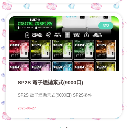
SP2
SP2S 電子煙拋棄式(9000口)
SP2S 電子煙拋棄式(9000口) SP2S多件
2025-06-27