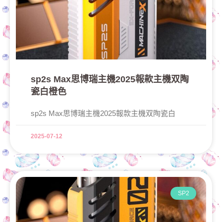
sp2s Max思博瑞主機2025報款主機双陶
瓷白橙色
sp2s Max思博瑞主機2025報款主機双陶瓷白
2025-07-12
SP2