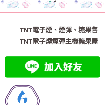
1
2
TNT電子煙
、
煙彈、糖果售
TNT電子煙煙彈主機糖果屋