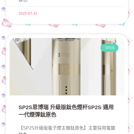
2025-07-11
SP2S
SP2S思博瑞 升級版鈦色煙杆SP2S 通用
一代煙彈鈦原色
【SP2S升級版電子煙主機鈦原色】主要採用電鍍