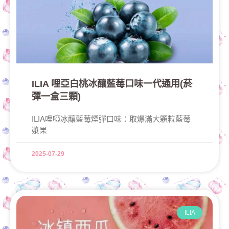
ILIA 哩亞白桃冰釀藍莓口味一代通用(菸
彈一盒三顆)
ILIA哩啞冰釀藍莓煙彈口味：取爆滿大顆粒藍莓
漿果
2025-07-29
ILIA