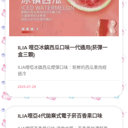
ILIA 哩亞冰鎮西瓜口味一代通用(菸彈一
盒三顆)
ILIA哩啞冰鎮西瓜煙彈口味：新鮮的西瓜果肉經
過冷
2025-07-29
ILIA哩亞4代拋棄式電子菸百香果口味