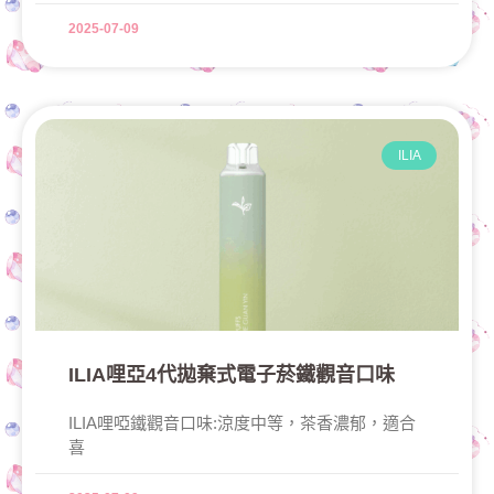
2025-07-09
ILIA
ILIA哩亞4代拋棄式電子菸鐵觀音口味
ILIA哩啞鐵觀音口味:涼度中等，茶香濃郁，適合
喜