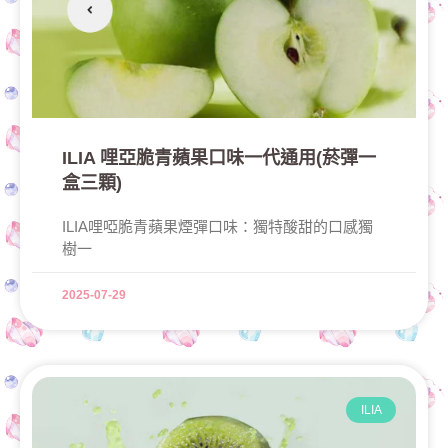
ILIA 哩亞脆青蘋果口味一代通用(菸彈一
盒三顆)
ILIA哩啞脆青蘋果煙彈口味：獨特酸甜的口感獨
樹一
2025-07-29
ILIA