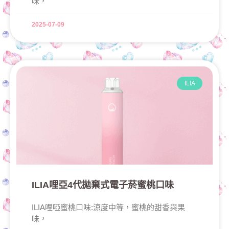
味，
2025-07-09
ILIA
ILIA哩亞4代拋棄式電子菸蜜桃口味
ILIA哩啞蜜桃口味:涼度中等，蜜桃的甜香與果
味，