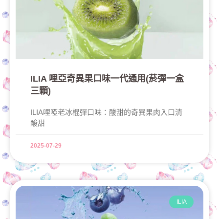
ILIA 哩亞奇異果口味一代通用(菸彈一盒
三顆)
ILIA哩啞老冰棍彈口味：酸甜的奇異果肉入口清
酸甜
2025-07-29
ILIA