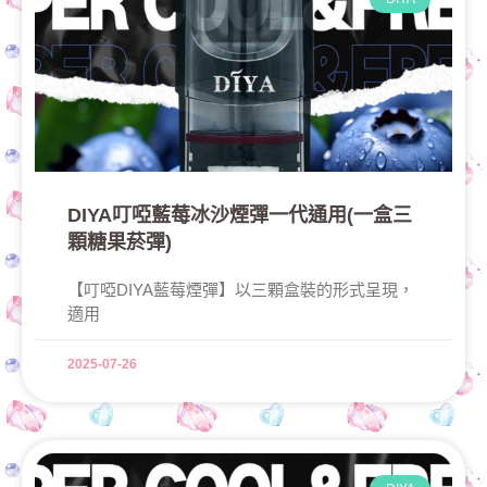
DIYA叮啞藍莓冰沙煙彈一代通用(一盒三
顆糖果菸彈)
【叮啞DIYA藍莓煙彈】以三顆盒裝的形式呈現，
適用
2025-07-26