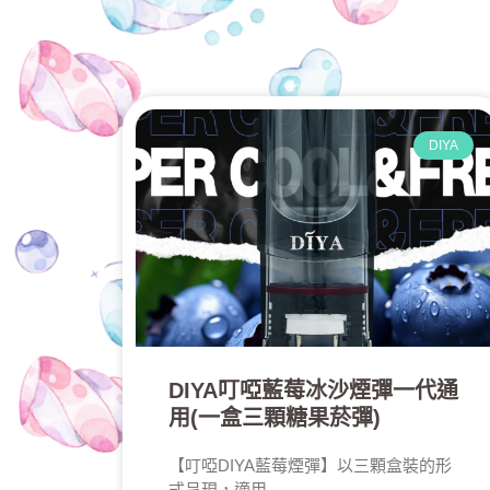
DIYA
DIYA叮啞藍莓冰沙煙彈一代通
用(一盒三顆糖果菸彈)
【叮啞DIYA藍莓煙彈】以三顆盒裝的形
式呈現，適用